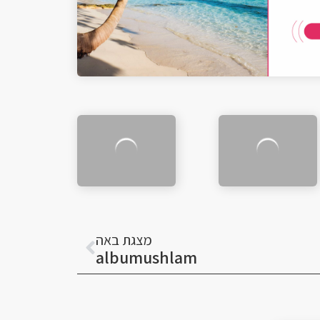
הבא
מצגת באה
albumushlam