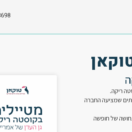
3698
וקאן
ה
טה ריקה.
ותים שמציעה החברה
חושה של חופשה